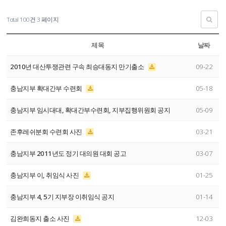
Total 100건
3 페이지
제목
날짜
2010년 대산투쟁관련 구속 최승대동지 만기출소
09-22
충남지부 확대간부 수련회
05-18
충남지부 임시대대, 확대간부수련회, 지부집행위원회 공지
05-09
존후레쉬분회 수련회 사진
03-21
충남지부 2011년도 정기 대의원 대회 공고
03-07
충남지부 이, 취임식 사진
01-25
충남지부 4, 5기 지부장 이취임식 공지
01-14
김완희동지 출소 사진
12-03