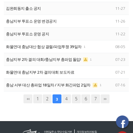
김완희동지 출소 공지
11-27
충남지부 투표소 운영 변경공지
11-26
충남지부 투표소 운영 공지
11-22
화물연대 충남대산 협상 결렬/파업투쟁 39일차
08-05
1
충남지부 2차 결의 대회/충남지부 총파업 돌입!
07-23
1
화물연대 충남지부 2차 결의대회 보도자료
07-21
충남 서부 대산 총파업 18일차 / 지부 화간파업 2일차
07-16
1
1
2
4
5
6
7
3
|
이메일주소 무단수집거부
개인정보처리방침