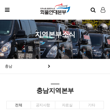
인트라넷
LOG IN
지역본부소식
충남
충남지역본부
전체
공지사항
자료실
기타