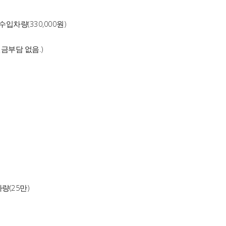
수입차량(330,000원)
금부담 없음.)
량(25만)