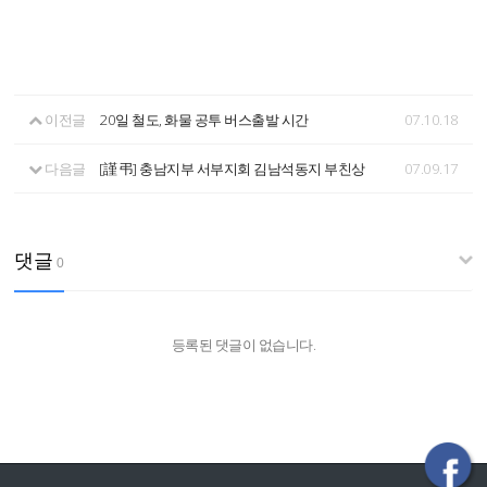
이전글
20일 철도, 화물 공투 버스출발 시간
07.10.18
다음글
[謹 弔] 충남지부 서부지회 김남석동지 부친상
07.09.17
댓글
0
등록된 댓글이 없습니다.