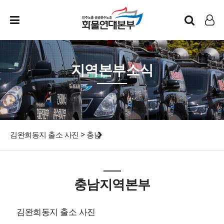
인트라넷
LOG IN
지역본부소식
김완희동지 출소 사진 > 충남
충남지역본부
김완희동지 출소 사진