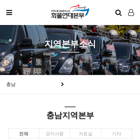
인트라넷
LOG IN
지역본부소식
충남
충남지역본부
전체
공지사항
자료실
기타