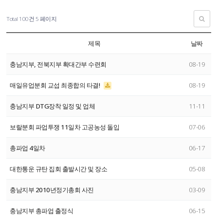
Total 100건
5 페이지
제목
날짜
충남지부, 전북지부 확대간부 수련회
08-19
매일유업분회 교섭 최종합의 타결!
08-19
충남지부 DTG장착 일정 및 업체
11-11
보랄분회 파업투쟁 11일차 고공농성 돌입
07-06
총파업 4일차
06-17
대한통운 규탄 집회 출발시간 및 장소
05-08
충남지부 2010년정기총회 사진
03-09
충남지부 총파업 출정식
06-15