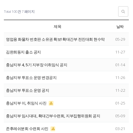
Total 100건
7 페이지
제목
날짜
영업용 화물차 번호판 소유권 확보! 확대간부 전진대회 현수막
05-29
김완희동지 출소 공지
11-27
충남지부 4, 5기 지부장 이취임식 공지
01-14
충남지부 투표소 운영 변경공지
11-26
충남지부 투표소 운영 공지
11-22
충남지부 이, 취임식 사진
01-25
충남지부 임시대대, 확대간부수련회, 지부집행위원회 공지
05-09
존후레쉬분회 수련회 사진
03-21