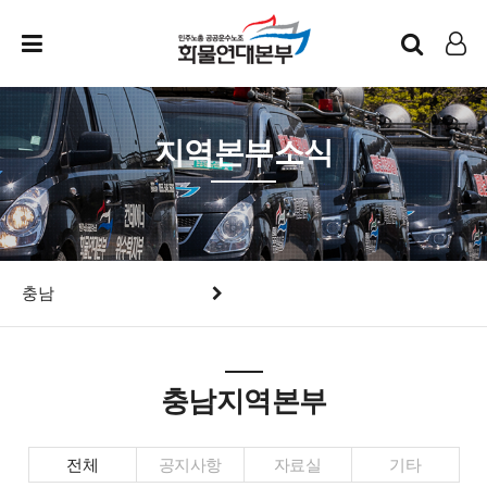
인트라넷
LOG IN
지역본부소식
충남
충남지역본부
전체
공지사항
자료실
기타