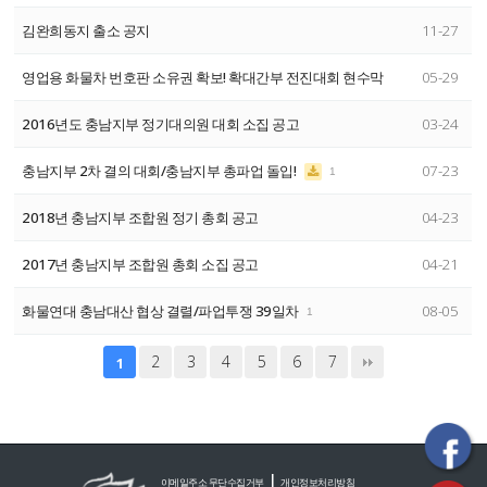
김완희동지 출소 공지
11-27
영업용 화물차 번호판 소유권 확보! 확대간부 전진대회 현수막
05-29
2016년도 충남지부 정기대의원 대회 소집 공고
03-24
충남지부 2차 결의 대회/충남지부 총파업 돌입!
07-23
1
2018년 충남지부 조합원 정기 총회 공고
04-23
2017년 충남지부 조합원 총회 소집 공고
04-21
화물연대 충남대산 협상 결렬/파업투쟁 39일차
08-05
1
2
3
4
5
6
7
1
|
이메일주소 무단수집거부
개인정보처리방침