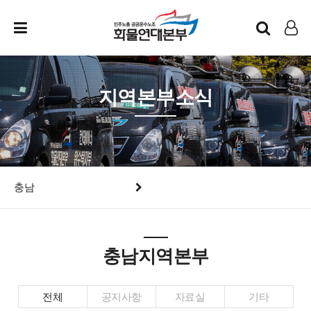
인트라넷
LOG IN
지역본부소식
충남
충남지역본부
전체
공지사항
자료실
기타