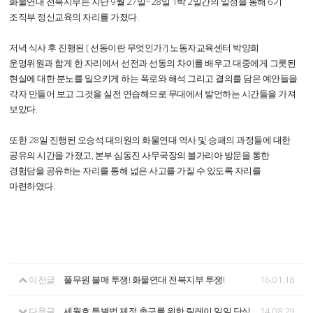
화물연대 전북지부는 지난 9월 27일~28일 1박 2일간의 일정을 통해 6기
조직부 정신교육의 자리를 가졌다.
저녁 식사 후 진행된 [ 선동이란 무엇인가?] 노동자교육센터 박양희
운영위원과 함게 한 자리에서 선전과 선동의 차이를 배우고 대중에게 그릇된
현실에 대한 분노를 일으키게 하는 폭로와 해석 그리고 결의를 담은 예안들을
각자 만들어 보고 그것을 실전 연습해으로 무대에서 발언하는 시간들을 가져
보았다.
또한 28일 진행된 오승석 대의원의 화물연대 역사 및 승패의 과정들에 대한
공유의 시간을 가졌고, 본부 심동진 사무국장의 불가리아 방문을 통한
경험담을 공유하는 자리를 통해 넓은 사고를 가질 수 있도록 자리를
마련하였다.
이전글
풀무원 불매 투쟁! 화물연대 전북지부 투쟁!
16.01.18
다음글
세월호 특별법 제정 촉구를 위한 릴레이 일일 단식
14.08.29