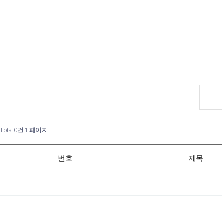
Total 0건
1 페이지
번호
제목
이전검색