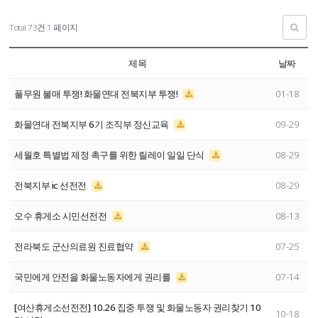
Total 73건
1 페이지
제목
날짜
풀무원 불매 투쟁! 화물연대 전북지부 투쟁!
01-18
화물연대 전북지부 6기 조직부 정신교육
09-29
세월호 특별법 제정 촉구를 위한 릴레이 일일 단식
08-29
전북지부 ic 선전전
08-29
오수 휴게소 시민선전전
08-13
전라북도 군산의료원 진료협약
07-25
국민에게 안전을 화물노동자에게 권리를
07-14
[여산휴게소선전전] 10.26 집중 투쟁 및 화물노동자 권리찾기 10
10-18