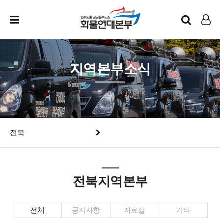
인트라넷
LOG IN
지역본부소식
전북
전북지역본부
전체
공지사항
자료실
기타