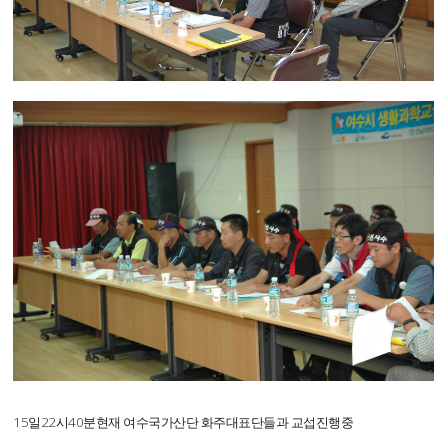
15일22시40분현재 여수국가산단 화주대표단들과 교섭진행중