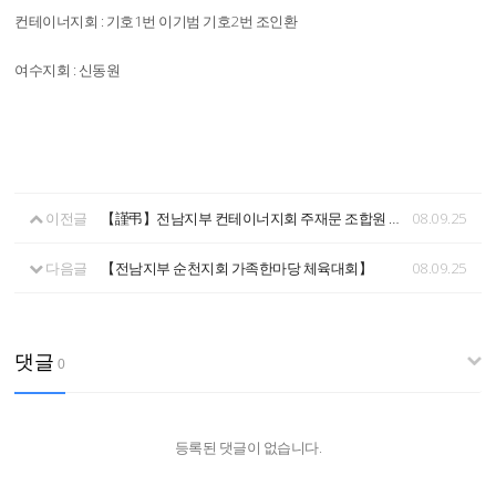
컨테이너지회 : 기호1번 이기범 기호2번 조인환
여수지회 : 신동원
이전글
【謹弔】전남지부 컨테이너지회 주재문 조합원 모친 별세!
08.09.25
다음글
【전남지부 순천지회 가족한마당 체육대회】
08.09.25
댓글
0
등록된 댓글이 없습니다.