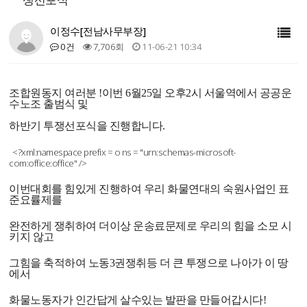
이정수[전남사무부장]
0건
7,706회
11-06-21 10:34
조합원동지 여러분 !
이번 6월25일 오후2시 서울역에서 공공운
수노조 출범식 및
하반기
투쟁선포식을 진행합니다.
<?xml:namespace prefix = o ns = "urn:schemas-microsoft-
com:office:office" />
이번대회를 힘있게 진행하여 우리 화물연대의 숙원사업인 표
준요률제를
완전하게 쟁취하여 더이상 운송료문제로 우리의 힘을 소모 시
키지 않고
그힘을 축적하여 노동3권쟁취등 더 큰 투쟁으로 나아가 이 땅
에서
화물노동자가 인간답게 살수있는 발판을 만들어갑시다!