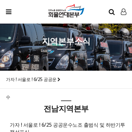
인트라넷
LOG IN
지역본부소식
가자 ! 서울로 ! 6/25 공공운
수
전남지역본부
가자 ! 서울로 ! 6/25 공공운수노조 출범식 및 하반기투
쟁선포식