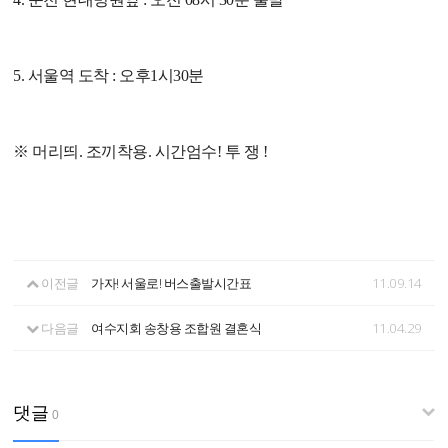
5. 서울역 도착 : 오후1시30분
※ 머리띄. 조끼착용. 시간엄수! 투 쟁 !
이전글
가자! 서울로! 버스출발시간표
11.09.14
다음글
여수지회 송창용 조합원 결혼식
11.04.29
댓글
0