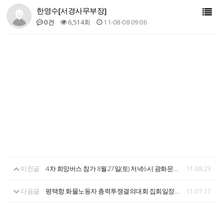
한영수[서경사무부장]
0건
6,514회
11-08-08 09:06
이전글
4차 희망버스 참가 8월27일(토) 저녁6시 광화문으로 모입시다.
11.08.23
다음글
평택항 화물노동자 총력투쟁결의대회 집회일정공지
11.07.17