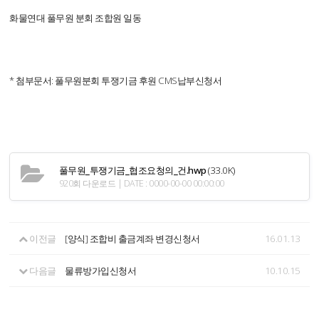
화물연대 풀무원 분회 조합원 일동
* 첨부문서: 풀무원분회 투쟁기금 후원 CMS납부신청서
풀무원_투쟁기금_협조요청의_건.hwp
(33.0K)
920회 다운로드 | DATE : 0000-00-00 00:00:00
이전글
[양식] 조합비 출금계좌 변경신청서
16.01.13
다음글
물류방가입신청서
10.10.15