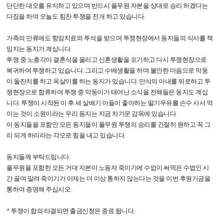
단단한 대오를 유지하고 있으며 반드시 풀무원 자본을 상대로 승리 하겠다는
다짐을 하며 오늘도 힘찬 투쟁을 전개 하고 있습니다.
가족의 만류에도 항암치료와 투석을 받으며 투쟁현장에서 동지들의 식사를 책
임지는 동지가 계십니다.
투쟁 중 노총각이 결혼식을 올리고 신혼생활을 포기하고 다시 투쟁현장으로
복귀하여 투쟁하고 있습니다. 그리고 수배생활을 하며 불안한 마음으로 막둥
이 돌잔치를 하고 옥살이를 하는 동지가 있습니다. 만삭의 아내를 뒤로하고 투
쟁현장으로 합류하여 투쟁 중 막둥이가 태어난 소식을 전해들은 동지도 계십
니다. 투쟁이 시작된 이 후 세 살배기 아들이 좋아하는 딸기우유를 손수 사서 먹
이는 것이 소원이라는 우리 동지는 지금 차가운 감옥에 있습니다
이 동지들을 포함안 모든 동지들이 풀무원 투쟁의 승리를 간절히 원하고 꼭 그
리 되게 하리라는 각오로 힘을 내고 있습니다.
동지들께 부탁드립니다.
풀무원을 포함한 모든 거대 자본이 노동자 죽이기에 수없이 써먹은 수법인 시
간 끌며 말려 죽이기가 이제는 더 이상 통하지 않는다는 것을 이번 후원기금을
통하여 증명해 주십시오.
* 투쟁이 합의 타결되면 출금신청은 종료 됩니다.