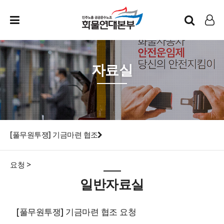
인트라넷
LOG IN
자료실
[풀무원투쟁] 기금마련 협조
요청 >
일반자료실
[풀무원투쟁] 기금마련 협조 요청