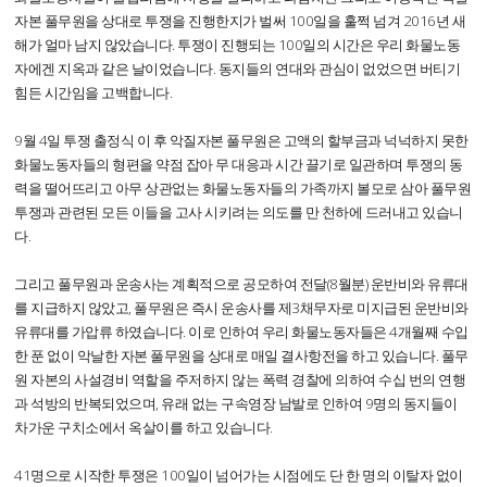
자본 풀무원을 상대로 투쟁을 진행한지가 벌써 100일을 훌쩍 넘겨 2016년 새
해가 얼마 남지 않았습니다. 투쟁이 진행되는 100일의 시간은 우리 화물노동
자에겐 지옥과 같은 날이었습니다. 동지들의 연대와 관심이 없었으면 버티기
힘든 시간임을 고백합니다.
9월 4일 투쟁 출정식 이 후 악질자본 풀무원은 고액의 할부금과 넉넉하지 못한
화물노동자들의 형편을 약점 잡아 무 대응과 시간 끌기로 일관하며 투쟁의 동
력을 떨어뜨리고 아무 상관없는 화물노동자들의 가족까지 볼모로 삼아 풀무원
투쟁과 관련된 모든 이들을 고사 시키려는 의도를 만 천하에 드러내고 있습니
다.
그리고 풀무원과 운송사는 계획적으로 공모하여 전달(8월분) 운반비와 유류대
를 지급하지 않았고, 풀무원은 즉시 운송사를 제3채무자로 미지급된 운반비와
유류대를 가압류 하였습니다. 이로 인하여 우리 화물노동자들은 4개월째 수입
한 푼 없이 악날한 자본 풀무원을 상대로 매일 결사항전을 하고 있습니다. 풀무
원 자본의 사설경비 역할을 주저하지 않는 폭력 경찰에 의하여 수십 번의 연행
과 석방의 반복되었으며, 유래 없는 구속영장 남발로 인하여 9명의 동지들이
차가운 구치소에서 옥살이를 하고 있습니다.
41명으로 시작한 투쟁은 100일이 넘어가는 시점에도 단 한 명의 이탈자 없이