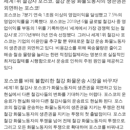
세계
1
위 철강사 포스코
,
철강 운송 화물노동자의 생존권은
외면하는 포스코
!
7
1
7.5%
포스코는
분기 연속
조원 이상의 영업이익을 달성했고
의
.
2018
6
영업이익률을 기록했다
포스코는
년
월 글로벌 철강사 중 영
1
'
업이익률 부동의
위를 기록하면서
세계에서 가장 경쟁력 있는 철
'
2010
8
.
1
강사
로
년부터
년 연속 선정됐다
그러나 세계
위 철강사 포
스코는 기업의 이윤만을 추구할 뿐 위태로운 철강 운송 화물노동자
.
의 생존권은 외면하고 있다
비용감소를 위해 육송물량은 줄이고
·
해송
철송 물량을 늘리는 한편 적정입찰제라는 명분으로 실질적인
최저입찰제를 시행함으로서 운송료 인하의 주된 원인을 제공하고
.
있다
포스코를 바꿔 불합리한 철강 화물운송 시장을 바꾸자
!
1
세계
위 철강사 포스코가 화물노동자의 생존권을 외면하고 있는
.
현실에서 다른 철강사들의 변화를 기대하기는 어렵다
포스코의 운
.
송료가 현실화 돼야 다른 철강사들의 운송료도 현실화 된다
포스
코의 철강을 운송하는 화물노동자의 생존권을 지키는 투쟁은 전체
.
철강 화물노동자의 생존권을 지키는 투쟁의 첫 출발점이다
포스코
,
철강 화물노동자의 투쟁을 넘어 전체 철강 화물노동자의 투쟁으로
그리고 모든 화물노동자의 투쟁으로 확대하여 포스코를 바꿔내고