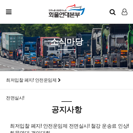
인트라넷
LOG IN
소식마당
최저입찰 폐지! 안전운임제
전면실시!
공지사항
최저입찰 폐지! 안전운임제 전면실시! 철강 운송료 인상!
화물연대 결의대회