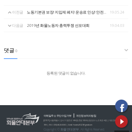
이전글
노동기본권 보장! 지입제 폐지! 운송료 인상! 안전운임제 전면실시! 화물연대 총력투쟁결의대회
19.05.24
다음글
2019년 화물노동자 총력투쟁 선포대회
19.04.03
댓글
0
등록된 댓글이 없습니다.
|
이메일주소 무단수집거부
개인정보처리방침
[07671] 서울특별시 강서구 등촌로 149 (등촌동 560-6) 공공운수노조회관 4층 | 대표전화 : 02)2635-0
789 | FAX : 050)4926-0060 | E-mail : hwamul1027@gmail.com
Copyright © 화물연대본부. All Rights Reserved.