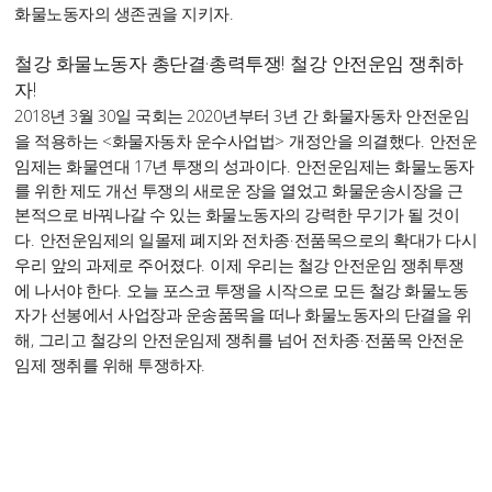
.
화물노동자의 생존권을 지키자
철강 화물노동자 총단결
·
총력투쟁
!
철강 안전운임 쟁취하
자
!
2018
3
30
2020
3
년
월
일 국회는
년부터
년 간 화물자동차 안전운임
<
>
.
을 적용하는
화물자동차 운수사업법
개정안을 의결했다
안전운
17
.
임제는 화물연대
년 투쟁의 성과이다
안전운임제는 화물노동자
를 위한 제도 개선 투쟁의 새로운 장을 열었고 화물운송시장을 근
본적으로 바꿔나갈 수 있는 화물노동자의 강력한 무기가 될 것이
.
·
다
안전운임제의 일몰제 폐지와 전차종
전품목으로의 확대가 다시
.
우리 앞의 과제로 주어졌다
이제 우리는 철강 안전운임 쟁취투쟁
.
에 나서야 한다
오늘 포스코 투쟁을 시작으로 모든 철강 화물노동
자가 선봉에서 사업장과 운송품목을 떠나 화물노동자의 단결을 위
,
·
해
그리고 철강의 안전운임제 쟁취를 넘어 전차종
전품목 안전운
.
임제 쟁취를 위해 투쟁하자