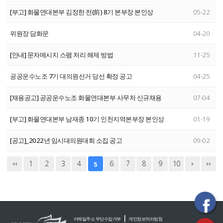
[부고] 화물연대본부 김정한 전(前) 8기 본부장 본인상
05-22
위원장 담화문
04-20
[안내] 문자메시지 스팸 처리 해제 방법
11-25
공공운수노조 7기 대의원선거 당선 확정 공고
04-25
[채용공고] 공공운수노조 화물연대본부 사무처 신규채용
07-04
[부고] 화물연대본부 남재종 10기 인천지역본부장 본인상
01-19
[공고]_2022년 임시대의원대회 소집 공고
09-02
1
2
3
4
6
7
8
9
10
5
|
이메일주소 무단수집거부
개인정보처리방침