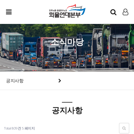
인트라넷
LOG IN
소식마당
공지사항
공지사항
Total 809건
5 페이지