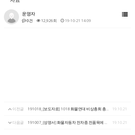
운영자
0건
12,926회
19-10-21 14:09
이전글
191018_[보도자료] 1018 화물연대 비상총회 총파업 결정
19.10.21
다음글
191007_[성명서] 화물자동차 전차종.전품목에 산재보험 전면 적용하라!
19.10.21