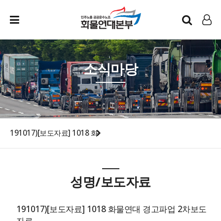
인트라넷
LOG IN
소식마당
191017)[보도자료] 1018 화
성명/보도자료
191017)[보도자료] 1018 화물연대 경고파업 2차보도
자료