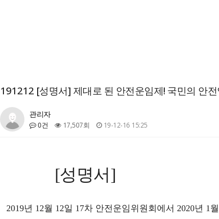
191212 [성명서] 제대로 된 안전운임제! 국민의 안
관리자
0건
17,507회
19-12-16 15:25
[
성명서
2019
년
12
월
12
일
17
차 안전운임위원회에서
2020
년
1