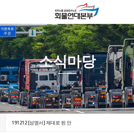
소식마당
191212 [성명서] 제대로 된 안