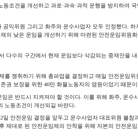
노동조건을 개선하고 과로
·
과속
·
과적 운행을 방지하여 국
와 공익위원 그리고 화주와 운수사업자 모두 인정했다
.
하
재의 낮은 운임을 개선하기 위해 마련된 안전운임위원
해서 다수의 구간에서 현재 운임보다 삭감되는 중재안을 
제를 쟁취하기 위해 총파업을 결정하고 매일 안전운임위
생존권 보장을 위한
40
만 화물노동자의 염원이었기 때문
운임은 반드시 지켜져야 할 것이다
.
이를 위해 화주
,
운수
의 노동조건이 개선되길 바란다
.
12
일 안전운임 결정을 앞두고 운수사업자 대표위원 불참
후 제대로 된 안전운임제의 안착을 위해 자본의 안전운임