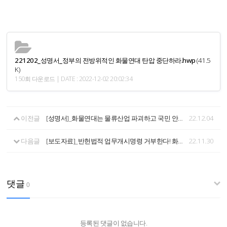
221202_성명서_정부의 전방위적인 화물연대 탄압 중단하라.hwp
(41.5
K)
150회 다운로드 | DATE : 2022-12-02 20:02:34
이전글
[성명서]_화물연대는 물류산업 파괴하고 국민 안전 위협하는 정부에 맞서 흔들림 없이 투쟁할 것이다. - 12.04 화물연대 파업 관계장관회의에 대한 입장 -
22.12.04
다음글
[보도자료]_반헌법적 업무개시명령 거부한다! 화물연대 시멘트화물노동자 기자회견
22.11.30
댓글
0
등록된 댓글이 없습니다.