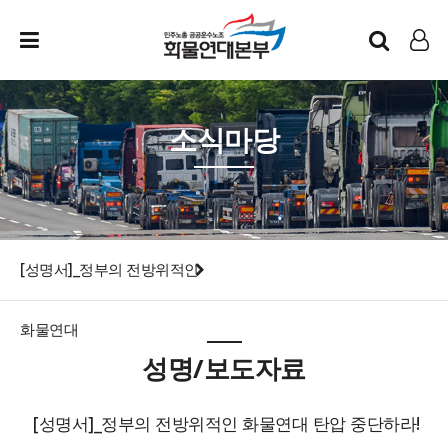
인트라넷
LOG IN
소식마당
[성명서]_정부의 전방위적인
화물연대
성명/보도자료
[성명서]_정부의 전방위적인 화물연대 탄압 중단하라!