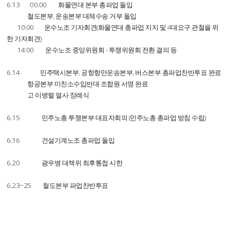
6.13 00:00 화물연대 본부 총파업 돌입
철도본부, 운송본부 대체수송 거부 돌입
10:00 운수노조 기자회견(화물연대 총파업 지지 및 4대요구 관철을 위
한 기자회견)
14:00 운수노조 중앙위원회 - 투쟁위원회 전환 결의 등
6.14 민주택시본부, 공항항만운송본부, 버스본부 총파업찬반투표 완료
항공본부 미친소수입반대 조합원 서명 완료
고 이병렬 열사 장례식
6.15 민주노총 투쟁본부 대표자회의 (민주노총 총파업 방침 수립)
6.16 건설기계노조 총파업 돌입
6.20 광우병 대책위 최후통첩 시한
6.23~25 철도본부 파업찬반투표