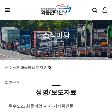
인트라넷
LOG IN
소식마당
운수노조 화물파업 지지 기자
회견문 >
성명/보도자료
운수노조 화물파업 지지 기자회견문