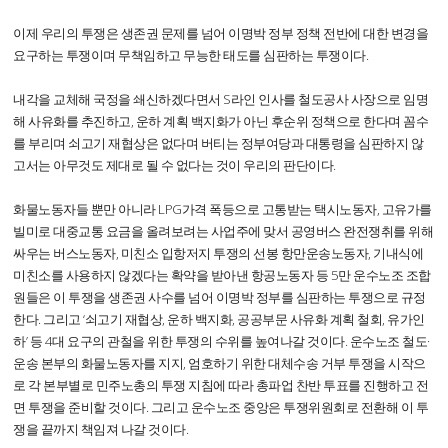
이제 우리의 투쟁은 생존권 문제를 넘어 이명박 정부 정책 전반에 대한 변경을
요구하는 투쟁이며 무책임하고 무능한 태도를 심판하는 투쟁이다.
내각을 교체해 국정을 쇄신하겠다면서 S라인 인사를 철도공사 사장으로 임명
해 사유화를 추진하고, 운하 계획 백지화가 아닌 후순위 정책으로 한다며 꼼수
를 부리며 쇠고기 재협상은 없다며 버티는 정부여당과 대통령을 심판하지 않
고서는 아무것도 제대로 될 수 없다는 것이 우리의 판단이다.
화물노동자들 뿐만 아니라 LPG가격 폭등으로 고통받는 택시노동자, 고유가를
빌미로 대중교통 요금을 올려보려는 사업주에 맞서 공영버스 완전쟁취를 위해
싸우는 버스노동자, 미친소 입항저지 투쟁의 선봉 항만운송노동자, 기내식에
미친소를 사용하지 않겠다는 확약을 받아낸 항공노동자 등 5만 운수노조 조합
원들은 이 투쟁을 생존권 사수를 넘어 이명박 정부를 심판하는 투쟁으로 규정
한다. 그리고 ‘쇠고기 재협상, 운하 백지화, 공공부문 사유화 계획 철회, 유가인
하’ 등 4대 요구의 관철을 위한 투쟁의 수위를 높여나갈 것이다. 운수노조 철도·
운송 본부의 화물노동자를 지지, 엄호하기 위한 대체수송 거부 투쟁을 시작으
로 각 본부별로 민주노총의 투쟁 지침에 따라 총파업 찬반 투표를 진행하고 전
면 투쟁을 준비할 것이다. 그리고 운수노조 중앙은 투쟁위원회로 전환해 이 투
쟁을 끝까지 책임져 나갈 것이다.