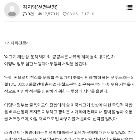
김지영[선전부장]
0건
12,870회
08-06-13 17:10
<기자회견문>
‘쇠고기 재협상, 운하 백지화, 공공부문 사유화 계획 철회, 유가인하’
이명박 정부 심판 노동자대투쟁의 서막을 올린다.
'우리 손으로 미친소를 운송할 수 없다'며 촛불시민과 함께 해온 운수노조는 6
월13일 00:00 화물연대 총파업과 철도본부 및 운송본부의 대체수송 거부를 시
작으로 이명박 정부를 심판하기 위한 대투쟁의 서막을 올린다.
이명박 정부는 굴욕외교의 전형이라 할 미국쇠고기 협상에 대한 국민적 저항
을 배후선동과 무지로 치부하고 광화문 네거리에 컨테이너 장벽을 쌓아 소통
을 거부했으며, 아침 저녁으로 말 바꾸기를 거듭하여 신뢰를 잃었다.
소위 경제대통령이라는 이명박 대통령은 고유가 문제에 대해서도 일말의 기대
도 할 수 없는 무사안일로 일관하고 있다. 정부여당은 지난 8일 고통분담을 하