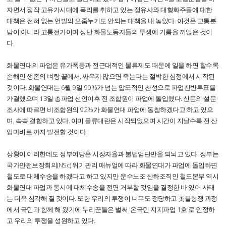
자면서 정작 고유가시대에 폭리를 취하고 있는 정유사와 대형화주들에 대한
대책은 전혀 없는 언발의 오줌누기도 안되는 대책을 내 놓았다. 이것은 고통분
담이 아니라 고통전가이며 성난 화물노동자들의 투쟁에 기름을 끼얹은 것이
다.
화물연대의 파업은 유가폭등과 전근대적인 물류제도 때문에 일을 하면 할수록
손해인 생존의 벼랑 끝에서, 싸우지 않으면 죽는다는 절박한 심정에서 시작된
것이다. 화물연대는 6월 9일 90%가 넘는 압도적인 찬성으로 파업찬반투표를
가결했으며 13일 총파업 선언이후 전 조합원이 파업에 돌입했다. 신문의 설문
조사에 따르면 비조합원의 92%가 화물연대 파업에 동참하겠다고 하고 있으
며, 속속 결합하고 있다. 이미 물류대란은 시작되었으며 시간이 지날수록 전 산
업마비로 까지 발전할 것이다.
상황이 이러한데도 정부여당은 시장자율과 불법엄단만을 되뇌고 있다. 정부는
국가안전보장회의(NSc) 위기관리 매뉴얼에 따라 화물연대가 파업에 돌입하면
철도로 대체수송을 하겠다고 하고 있지만 운수노조 산하조직인 철도본부 역시
화물연대 파업과 동시에 대체수송을 전면 거부할 것임을 결정한 바 있어 사태
는 더욱 심각해 질 것이다. 또한 우리의 투쟁이 너무도 정당하고 촛불항쟁 과정
에서 국민과 함께 해 왔기에 누리꾼들은 벌써 '온국민 지지파업 1호'로 인정하
고 우리의 투쟁을 성원하고 있다.