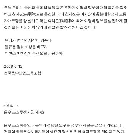
오늘 우리는 불신과 불통의 벽을 쌓은 오만한 이명박 정부에 대해 죽기를 각오
하고 첨자진(尖字陣)으로 돌진한다. 이 첨자진은 머지않아 촛불대항쟁과 노동
자대투쟁을 양 날개로 하는 학익진(鶴翼陣)이 되어 이명박 정부를 심판하게 될
것임을 믿어 의심치 않기에 한발 한발 진격해 나갈 것이다.
우리가 멈추면 세상이 멈춘다
물류를 멈춰 세상을 바꾸자
미친소 미친정책 투쟁으로 심판하자
2008. 6. 13.
전국운수산업노동조합
<별첨1>
운수노조 투쟁지침 제3호
운수노조 화물연대 본부의 정당한 요구를 정부와 자본은 끝끝내 외면했다.
전국의 화물운송노동자들이 생존권 쟁취를 위한 총력투쟁을 결의하고 있다.