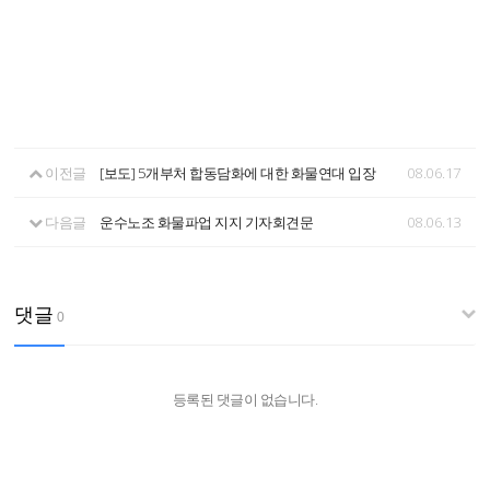
이전글
[보도] 5개부처 합동담화에 대한 화물연대 입장
08.06.17
다음글
운수노조 화물파업 지지 기자회견문
08.06.13
댓글
0
등록된 댓글이 없습니다.