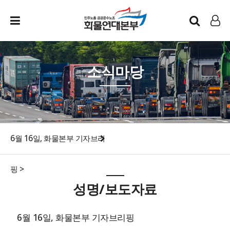
인트라넷
LOG IN
소식마당
6월 16일, 화물본부 기자브리
핑 >
성명/보도자료
6월 16일, 화물본부 기자브리핑