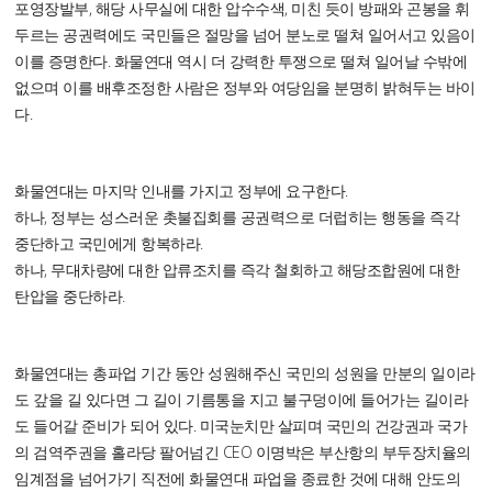
포영장발부, 해당 사무실에 대한 압수수색, 미친 듯이 방패와 곤봉을 휘
두르는 공권력에도 국민들은 절망을 넘어 분노로 떨쳐 일어서고 있음이
이를 증명한다. 화물연대 역시 더 강력한 투쟁으로 떨쳐 일어날 수밖에
없으며 이를 배후조정한 사람은 정부와 여당임을 분명히 밝혀두는 바이
다.
화물연대는 마지막 인내를 가지고 정부에 요구한다.
하나, 정부는 성스러운 촛불집회를 공권력으로 더럽히는 행동을 즉각
중단하고 국민에게 항복하라.
하나, 무대차량에 대한 압류조치를 즉각 철회하고 해당조합원에 대한
탄압을 중단하라.
화물연대는 총파업 기간 동안 성원해주신 국민의 성원을 만분의 일이라
도 갚을 길 있다면 그 길이 기름통을 지고 불구덩이에 들어가는 길이라
도 들어갈 준비가 되어 있다. 미국눈치만 살피며 국민의 건강권과 국가
의 검역주권을 홀라당 팔어넘긴 CEO 이명박은 부산항의 부두장치율의
임계점을 넘어가기 직전에 화물연대 파업을 종료한 것에 대해 안도의