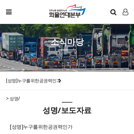
인트라넷
LOG IN
소식마당
[성명]누구를위한공권력인가
> 성명/
성명/보도자료
[성명]누구를위한공권력인가