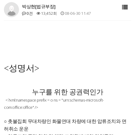
박상현[법규부장]
0건
13,452회
08-06-30 11:47
<성명서>
누구를 위한 공권력인가
<?xml:namespace prefix = o ns = "urn:schemas-microsoft-
com:office:office" />
○ 촛불집회 무대차량인 화물연대 차량에 대한 압류조치와 면
허취소 운운