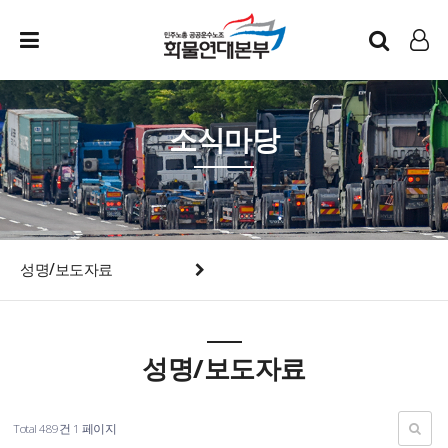
인트라넷
LOG IN
소식마당
성명/보도자료
성명/보도자료
Total 489건
1 페이지