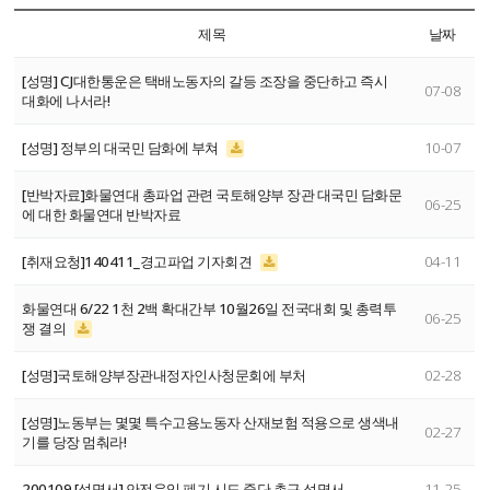
제목
날짜
[성명] CJ대한통운은 택배노동자의 갈등 조장을 중단하고 즉시
07-08
대화에 나서라!
[성명] 정부의 대국민 담화에 부쳐
10-07
[반박자료]화물연대 총파업 관련 국토해양부 장관 대국민 담화문
06-25
에 대한 화물연대 반박자료
[취재요청]140411_경고파업 기자회견
04-11
화물연대 6/22 1천 2백 확대간부 10월26일 전국대회 및 총력투
06-25
쟁 결의
[성명]국토해양부장관내정자인사청문회에 부처
02-28
[성명]노동부는 몇몇 특수고용노동자 산재보험 적용으로 생색내
02-27
기를 당장 멈춰라!
200109 [성명서] 안전운임 폐기 시도 중단 촉구 성명서
11-25