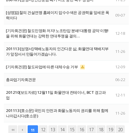
[성명]검찰의 건설연맹 홈페이지 압수수색은 공권력을 앞세운 폭
09-07
력이다
[기자회견문] 철도민영화 저지! 노조탄압 분쇄! 대통령 공약 이행!
12-18
을 위해 화물연대는 강력한 연대투쟁을 결의…
201113 [성명서] 택배노동자의 인간다운 삶, 화물연대 택배지부
11-26
가 앞장서서 만들어가겠습니다.
[기자회견문] 철도파업에 따른 대체수송 거부
12-09
총파업기자회견문
06-22
201210[보도자료] 12월11일 화물연대 컨테이너, BCT 경고파
12-11
업
201113 [호소문] 국민의 안전과 화물노동자의 권리를 위해 함께
11-26
나아갑시다(호소문)
12
13
14
15
16
17
18
19
20
11