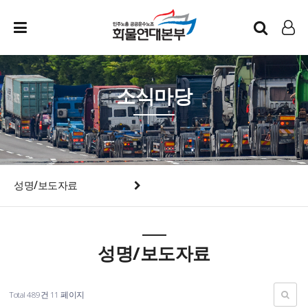
인트라넷
LOG IN
소식마당
성명/보도자료
성명/보도자료
Total 489건
11 페이지