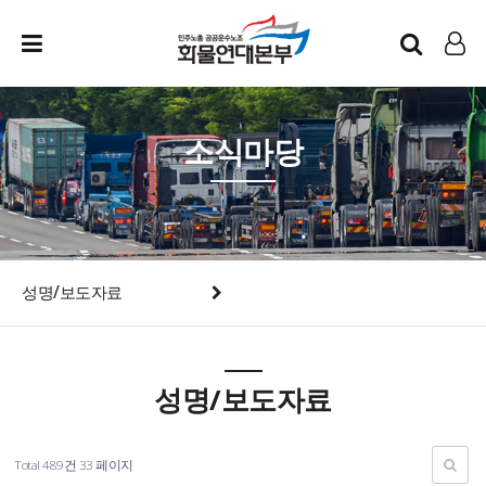
인트라넷
LOG IN
소식마당
성명/보도자료
성명/보도자료
Total 489건
33 페이지