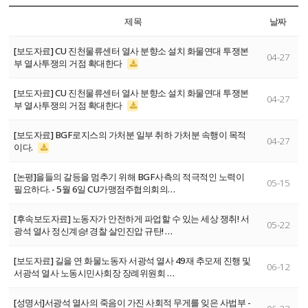
제목
날짜
[보도자료] CU 진천물류센터 열사 분향소 설치 화물연대 투쟁본
04-27
부 열사투쟁의 거점 확대한다
[보도자료] CU 진천물류센터 열사 분향소 설치 화물연대 투쟁본
04-27
부 열사투쟁의 거점 확대한다
[보도자료] BGF로지스의 가처분 일부 취하 가처분 속행이 목적
04-27
이다.
[논평]을들의 갈등을 멈추기 위해 BGF사측의 적극적인 노력이
05-15
필요하다. - 5월 6일 CU가맹점주협의회의…
[후속보도자료] 노동자가 안전하게 파업할 수 있는 세상 쟁취! 서
05-22
광석 열사 정신계승! 경찰 살인진압 규탄! …
[보도자료] 길을 연 화물노동자 서광석 열사 49재 추모제 진행 및
06-12
서광석 열사 노동시민사회장 장례위원회 …
[성명서]서광석 열사의 죽음이 가진 사회적 무게를 잊은 사법부 -