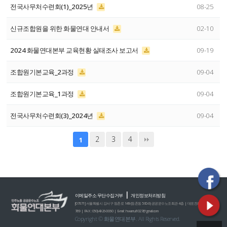
전국사무처수련회(1)_2025년
08-25
신규조합원을 위한 화물연대 안내서
02-10
2024 화물연대본부 교육현황 실태조사 보고서
09-19
조합원기본교육_2과정
09-04
조합원기본교육_1과정
09-04
전국사무처수련회(3)_2024년
09-04
2
3
4
1
|
이메일주소 무단수집거부
개인정보처리방침
[07671] 서울특별시 강서구 등촌로 149 (등촌동 560-6) 공공운수노조회관 4층 | 대표전화 : 02)2635-0
789 | FAX : 050)4926-0060 | E-mail : hwamul1027@gmail.com
Copyright © 화물연대본부. All Rights Reserved.