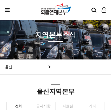
인트라넷
LOG IN
지역본부소식
울산
울산지역본부
전체
공지사항
자료실
기타