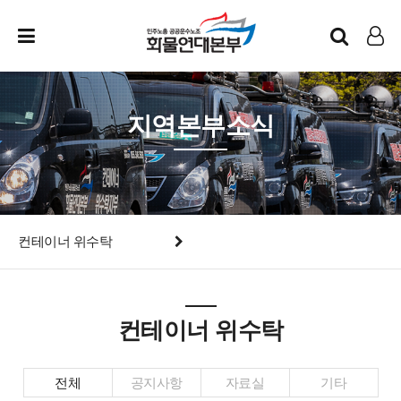
인트라넷
LOG IN
지역본부소식
컨테이너 위수탁
컨테이너 위수탁
전체
공지사항
자료실
기타