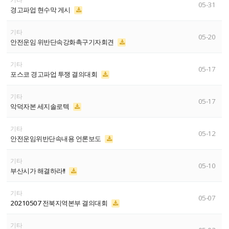
05-31
경고파업 현수막 게시
기타
05-20
안전운임 위반단속강화촉구기자회견
기타
05-17
포스코 경고파업 투쟁 결의대회
기타
05-17
악덕자본 세지솔로텍
기타
05-12
안전운임위반단속내용 언론보도
기타
05-10
부산시가 해결하라!!
기타
05-07
20210507 전북지역본부 결의대회
기타