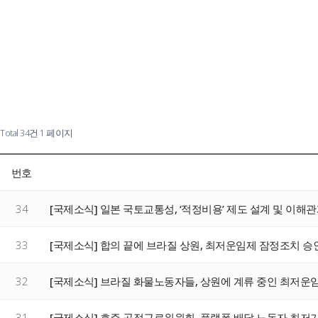
Total 34건
1 페이지
번호
34
[국제소식] 일본 국토교통성, ‘적정비용’ 제도 설계 및 이해
33
[국제소식] 합의 끝에 브라질 상원, 최저운임제 잠정조치 승
32
[국제소식] 브라질 화물노동자들, 상원에 계류 중인 최저운
31
[국제소식] 호주 공정근로위원회, 플랫폼 배달 노동자 최저기