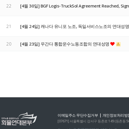
22
[4월 30일] BGF Logis-TruckSol Agreement Reached, Sig
21
[4월 24일] 캐나다 유니포 노조, 독일서비스노조의 연대성
20
[4월 23일] 우간다 통합운수노동조합의 연대성명
맨끝
|
이메일주소 무단수집거부
개인정보처리방
[07671] 서울특별시 강서구 등촌로 149 (등촌동 560-6)