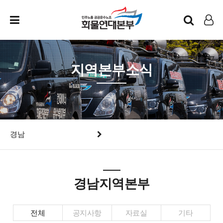
인트라넷
LOG IN
지역본부소식
경남
경남지역본부
전체
공지사항
자료실
기타