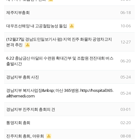
제주지부총회
06-18
대우조선해양 내 고공철탑농성 돌입
10-06
(12월27일 경남도민일보기사 펌) 지역 진주 화물차 공영차고지
12-27
본격 추진
6.22 충남금산 마달피 수련원 확대간부 및 조합원 전진대회 버스
06-20
출발시간
경남지부 총회 사진
05-24
경남지부 복지사업장&nbsp; 마산 365병원. http://hospital365.
05-24
allthemedi.com
경남지부 진주지회 총회의 건
03-01
통영지회 총회
02-20
진주지회 총회, 야유회
08-08