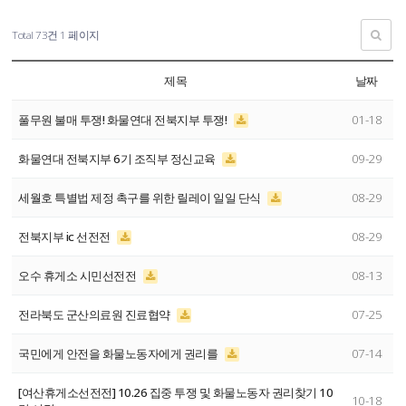
Total 73건
1 페이지
제목
날짜
풀무원 불매 투쟁! 화물연대 전북지부 투쟁!
01-18
화물연대 전북지부 6기 조직부 정신교육
09-29
세월호 특별법 제정 촉구를 위한 릴레이 일일 단식
08-29
전북지부 ic 선전전
08-29
오수 휴게소 시민선전전
08-13
전라북도 군산의료원 진료협약
07-25
국민에게 안전을 화물노동자에게 권리를
07-14
[여산휴게소선전전] 10.26 집중 투쟁 및 화물노동자 권리찾기 10
10-18