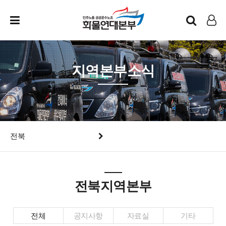
인트라넷
LOG IN
지역본부소식
전북
전북지역본부
전체
공지사항
자료실
기타