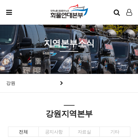
인트라넷
LOG IN
지역본부소식
강원
강원지역본부
전체
공지사항
자료실
기타