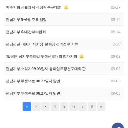
여수지회 생활체육 직장배 축구대회
05-27
전남지부 5~6월 주요 일정
05-14
전남지부 확대간부수련회
05-14
전남선관 _제6기 지회장_분회장 선거접수 서류
12-28
[알림]전남지부총파업 투쟁선포대회 참가지침
09-03
전남지부 소식지09.03일자-총파업투쟁선포대회 판
09-03
전남지부 투쟁속보 08.27일자 앞면
09-03
전남지부 투쟁속보 08.27일자 뒷면
09-03
2
3
4
5
6
7
8
1