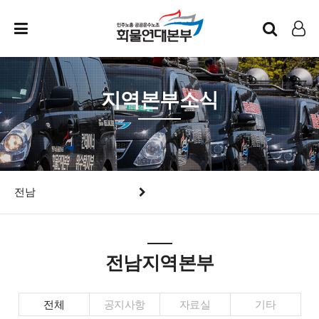
인트라넷
LOG IN
지역본부소식
전남
전남지역본부
전체
공지사항
자료실
기타