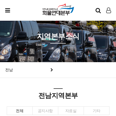
인트라넷
LOG IN
지역본부소식
전남
전남지역본부
전체
공지사항
자료실
기타