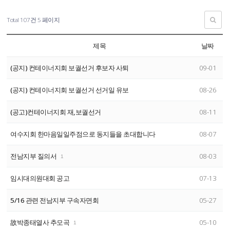
Total 107건
5 페이지
제목
날짜
(공지) 컨테이너지회 보궐선거 후보자 사퇴
09-01
(공지) 컨테이너지회 보궐선거 선거일 유보
08-26
(공고)컨테이너지회 재,보궐선거
08-11
여수지회 한마음일일주점으로 동지들을 초대합니다
08-07
전남지부 질의서
08-03
1
임시대의원대회 공고
07-13
5/16 관련 전남지부 구속자면회
05-27
故박종태열사 추모곡
05-10
1