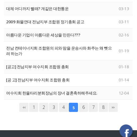
대체 어디까지 빨래? 개같은 대한통운
03-13
2009 화물연대 전남지부 조합원 정기총회 공고
03-11
아름다운 기업이 아름다운 세상을 만든다???
02-16
전남 컨테이너지회 조합원의 피와 땀을 운송사와 화주는 왜 뺏으
01-19
려 하는가
[공고] 전남지부 여수지회 조합원 총회
01-18
[공 고] 전남지부 여수지회 조합원 총회
01-14
여수지회 한울타리분회장님의 장녀 결혼축하해주세요.
12-04
1
2
3
4
6
7
8
5