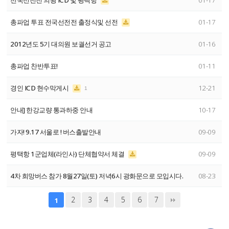
전국선전전 의왕 ICD 및 평택항
01-17
총파업 투표 전국선전전 출정식및 선전
01-17
2012년도 5기 대의원 보궐선거 공고
01-16
총파업 찬반투표!
01-11
경인 ICD 현수막게시
12-21
1
안내] 한강교량 통과하중 안내
10-17
가자! 9.17 서울로 ! 버스출발안내
09-09
평택항 1군업체(라인사) 단체협약서 체결
09-09
4차 희망버스 참가 8월27일(토) 저녁6시 광화문으로 모입시다.
08-23
2
3
4
5
6
7
1