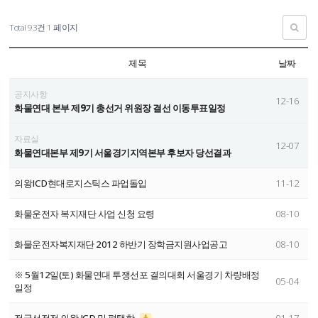
Total 93건
1 페이지
제목
날짜
공지사항
12-16
화물연대 본부 제9기 총선거 위원장 결선 이동투표일정
자료실
12-07
화물연대본부 제9기 서울경기지역본부 후보자 당선결과
의왕ICD현대로지스틱스 파업돌입
11-12
화물운전자 복지재단 사업 신청 요령
08-10
화물운전자복지재단 2012 하반기 장학금지원사업공고
08-10
※ 5월12일(토) 화물연대 투쟁선포 결의대회 서울경기 차량배정
05-04
일정