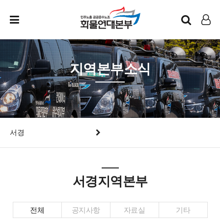
인트라넷
LOG IN
지역본부소식
서경
서경지역본부
전체
공지사항
자료실
기타