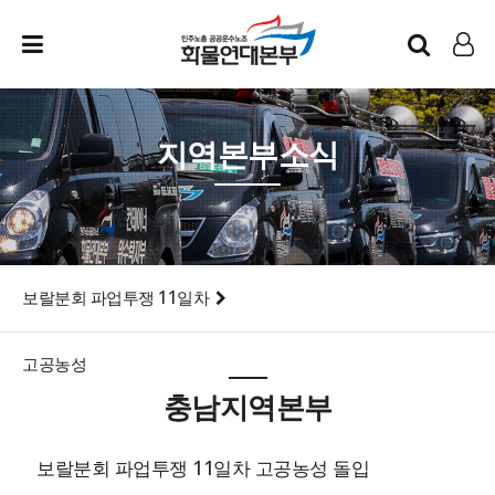
인트라넷
LOG IN
지역본부소식
보랄분회 파업투쟁 11일차
고공농성
충남지역본부
보랄분회 파업투쟁 11일차 고공농성 돌입