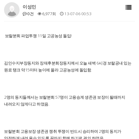
이성민
0건
6,977회
13-07-06 00:53
보랄분회 파업투쟁 11일 고공농성 돌입!
김인수지부장동지와 장재후분회장동지께서 오늘 새벽 6시경 보랄공내 있는
원료 탱크 약15미터 높이에 올라 고공농성에 돌입함.
2명의 동지들께서는 보랄분회 57명이 고용승계 생존권 보장이 될때까지
내려오지 않게다고 하였음.
보랄분회 고용보장 생존권 쟁취 투쟁이 반드시 승리하여 2명의 동지가
안전하게 내려 올수 있도록 끝까지 함께 하기로 결의 하였음.