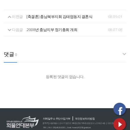
이전글
[축결혼] 충남북부지회 김태엽동지 결혼식
08.09.01
다음글
2008년 충남지부 정기총회 개최
08.07.08
댓글
0
등록된 댓글이 없습니다.
|
이메일주소 무단수집거부
개인정보처리방침
[07671] 서울특별시 강서구 등촌로 149 (등촌동 560-6) 공공운수노조회관 4층 | 대표전화 : 02)2635-0
789 | FAX : 050)4926-0060 | E-mail : hwamul1027@gmail.com