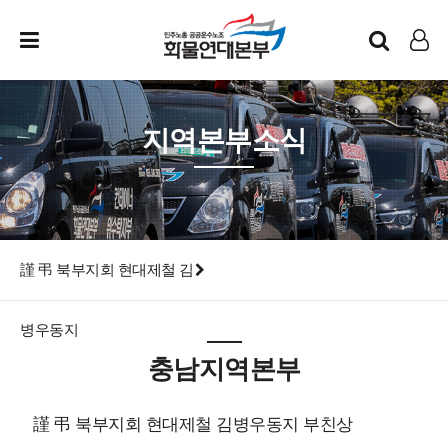
인트라넷
LOG IN
지역본부소식
謹 弔 북부지회 현대제철 김
병우동지
충남지역본부
謹 弔 북부지회 현대제철 김병우동지 부친상