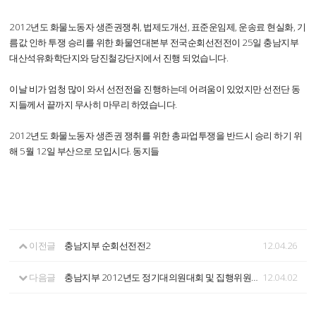
2012년도 화물노동자 생존권쟁취, 법제도개선, 표준운임제, 운송료 현실화, 기
름값 인하 투쟁 승리를 위한 화물연대본부 전국순회선전전이 25일 충남지부
대산석유화학단지와 당진철강단지에서 진행 되었습니다.
이날 비가 엄청 많이 와서 선전전을 진행하는데 어려움이 있었지만 선전단 동
지들께서 끝까지 무사히 마무리 하였습니다.
2012년도 화물노동자 생존권 쟁취를 위한 총파업투쟁을 반드시 승리 하기 위
해 5월 12일 부산으로 모입시다. 동지들
이전글
충남지부 순회선전전2
12.04.26
다음글
충남지부 2012년도 정기대의원대회 및 집행위원회 공지
12.04.02