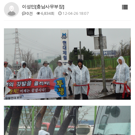
이성민[충남사무부장]
0건
6,834회
12-04-26 18:07