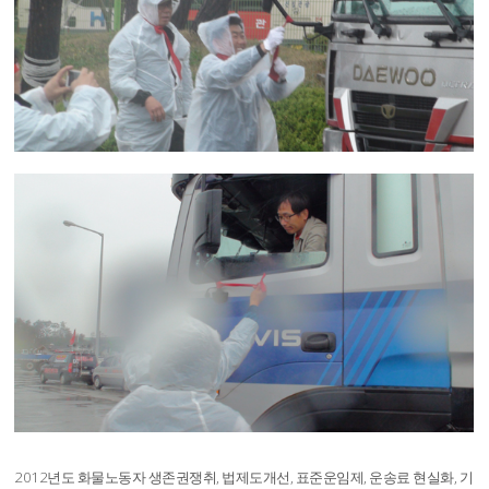
2012년도 화물노동자 생존권쟁취, 법제도개선, 표준운임제, 운송료 현실화, 기