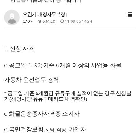
오한기[대경사무부장]
0건
6,612회
11-09-05 14:34
1. 신청 자격
o 공고일
기준 6개월 이상의 사업용 화물
('11.9.2)
자동차 운전업무 경력
공고일 기준 6개월간 유류구매 실적이 없는 경우 신청불
*
가
(해당차량 유류구매카드 내역확인)
o 화물운송종사자격증 소지자
o 국민건강보험
가입자
(지역, 직장)