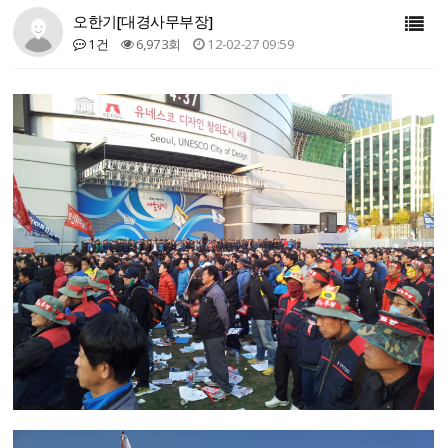
오한기[대경사무부장]
1건
6,973회
12-02-27 09:59