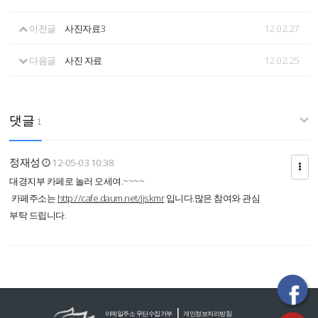
이전글
사진자료3
12.02.27
다음글
사진 자료
12.02.25
댓글
1
정재성
12-05-03 10:38
대경지부 카페로 놀러 오세여.~~~~
카페주소는
http://cafe.daum.net/jjskmr
입니다.많은 참여와 관심
부탁 드립니다.
|
이메일주소 무단수집거부
개인정보처리방침