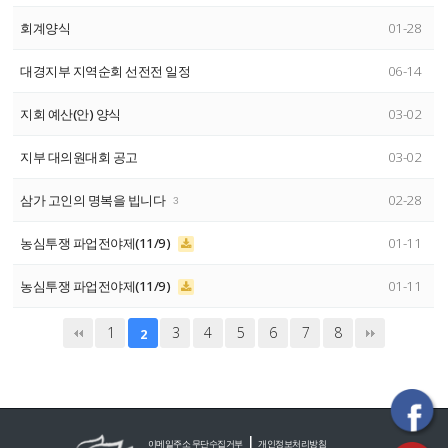
회계양식
01-28
대경지부 지역순회 선전전 일정
06-14
지회 예산(안) 양식
03-02
지부 대의원대회 공고
03-02
삼가 고인의 명복을 빕니다
02-28
3
농심투쟁 파업전야제(11/9)
01-11
농심투쟁 파업전야제(11/9)
01-11
1
3
4
5
6
7
8
2
|
이메일주소 무단수집거부
개인정보처리방침