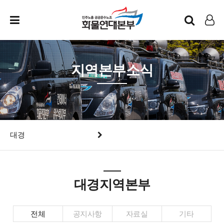
인트라넷
LOG IN
지역본부소식
대경
대경지역본부
전체
공지사항
자료실
기타