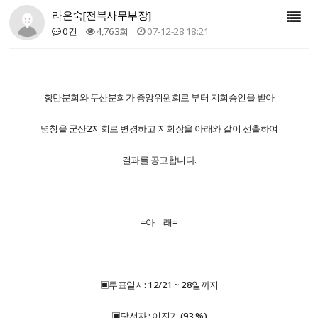
라은숙[전북사무부장]
0건
4,763회
07-12-28 18:21
항만분회와 두산분회가 중앙위원회로 부터 지회승인을 받아
명칭을 군산2지회로 변경하고 지회장을 아래와 같이 선출하여
결과를 공고합니다.
=아 래=
▣투표일시: 12/21 ~ 28일까지
▣당선자 : 이진기 (93 %)