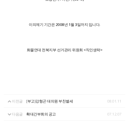
이의제기 기간은 2008년 1월 3일까지 입니다.
화물연대 전북지부 선거관리 위원회 <직인생략>
이전글
[부고]강형곤 대의원 부친별세
08.01.11
다음글
확대간부회의 공고
07.12.07