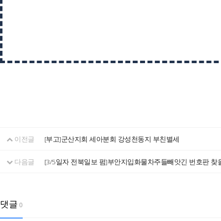
이전글
[부고]군산지회 세아분회 강성천동지 부친별세
다음글
[3/5일자 전북일보 펌]부안지입화물차주들빼앗긴 번호판 찾
댓글
0