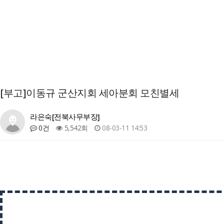
[부고]이동규 군산지회 세아분회 모친별세
라은숙[전북사무부장]
0건
5,542회
08-03-11 14:53