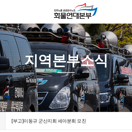
지역본부소식
[부고]이동규 군산지회 세아분회 모친