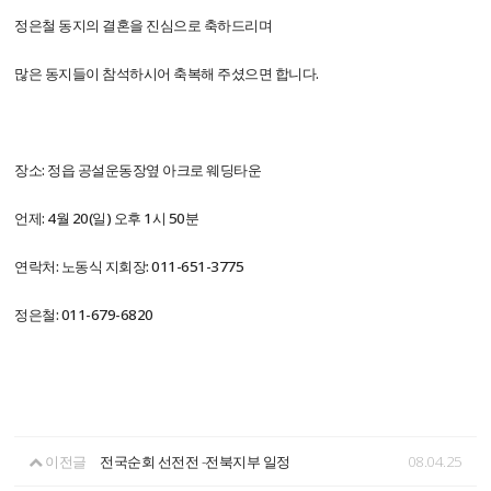
정은철 동지의 결혼을 진심으로 축하드리며
많은 동지들이 참석하시어 축복해 주셨으면 합니다.
장소: 정읍 공설운동장옆 아크로 웨딩타운
언제: 4월 20(일) 오후 1시 50분
연락처: 노동식 지회장: 011-651-3775
정은철: 011-679-6820
이전글
전국순회 선전전 -전북지부 일정
08.04.25