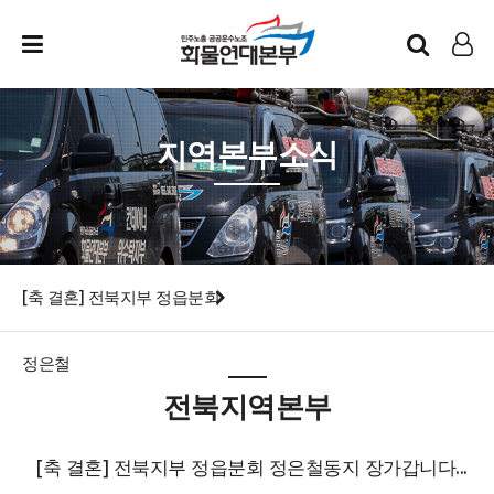
인트라넷
LOG IN
지역본부소식
[축 결혼] 전북지부 정읍분회
정은철
전북지역본부
[축 결혼] 전북지부 정읍분회 정은철동지 장가갑니다...