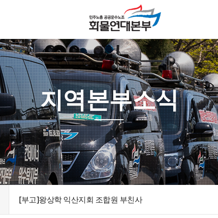
지역본부소식
[부고]왕상학 익산지회 조합원 부친사