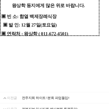
왕상학 동지에게 많은 위로 바랍니다.
▣ 빈 소: 함열 백제장례식장
▣ 발 인: 12월 27일(토요일)
▣ 연락처 : 왕상학 ( 011-672-4501)
이전글
전주지회 하이트1분회 파업돌입!!
다음글
전북지부 익산지회 벽산분회 투쟁돌입!