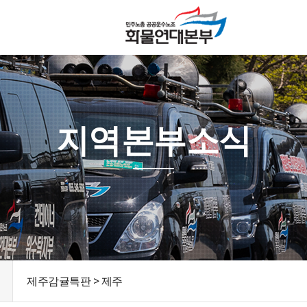
지역본부소식
제주감귤특판 > 제주