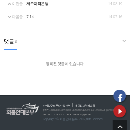
이전글
제주과적운행
14.08.19
다음글
7.14
14.07.16
댓글
0
등록된 댓글이 없습니다.
|
이메일주소 무단수집거부
개인정보처리방침
[07671] 서울특별시 강서구 등촌로 149 (등촌동 560-6) 공공운수노조회관 4층 | 대표전화 : 02)2635-0
789 | FAX : 050)4926-0060 | E-mail : hwamul1027@gmail.com
Copyright © 화물연대본부. All Rights Reserved.