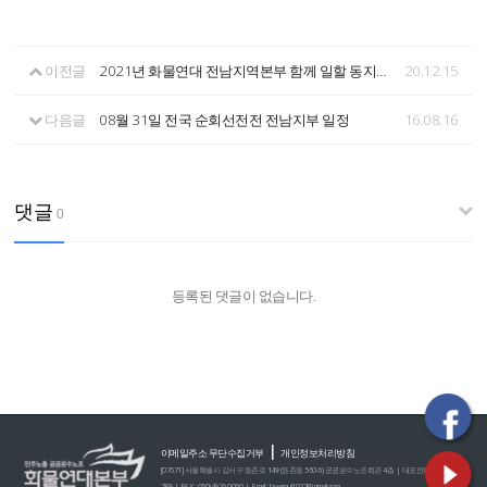
이전글
2021년 화물연대 전남지역본부 함께 일할 동지를 찾습니다
20.12.15
다음글
08월 31일 전국 순회선전전 전남지부 일정
16.08.16
댓글
0
등록된 댓글이 없습니다.
|
이메일주소 무단수집거부
개인정보처리방침
[07671] 서울특별시 강서구 등촌로 149 (등촌동 560-6) 공공운수노조회관 4층 | 대표전화 : 02)2635-0
789 | FAX : 050)4926-0060 | E-mail : hwamul1027@gmail.com